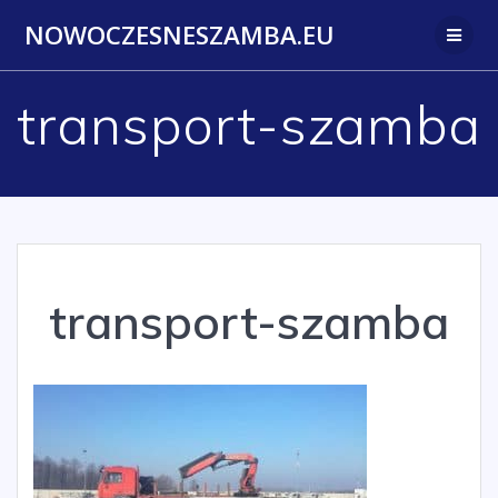
Przejdź
NOWOCZESNESZAMBA.EU
do
treści
transport-szamba
transport-szamba