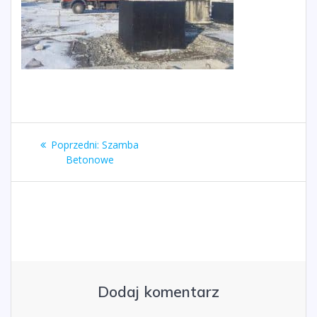
Nawigacja
Poprzedni
Poprzedni:
Szamba
wpisu
wpis:
Betonowe
Dodaj komentarz