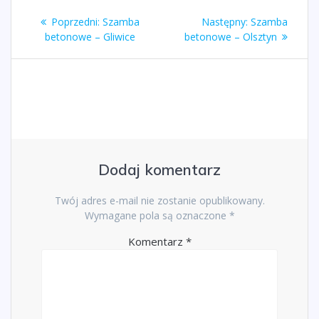
Nawigacja
Poprzedni
Następny
Poprzedni:
Szamba
Następny:
Szamba
wpisu
wpis:
wpis:
betonowe – Gliwice
betonowe – Olsztyn
Dodaj komentarz
Twój adres e-mail nie zostanie opublikowany.
Wymagane pola są oznaczone
*
Komentarz
*