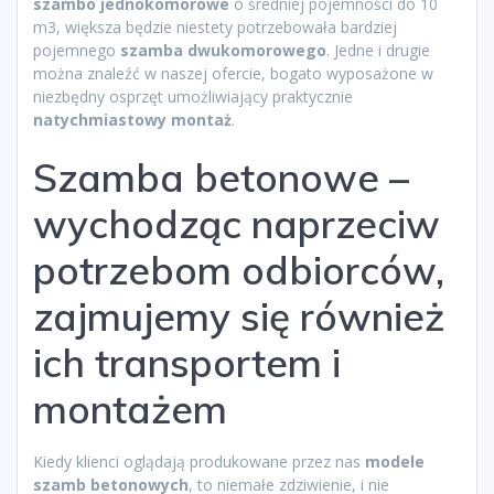
szambo jednokomorowe
o średniej pojemności do 10
m3, większa będzie niestety potrzebowała bardziej
pojemnego
szamba dwukomorowego
. Jedne i drugie
można znaleźć w naszej ofercie, bogato wyposażone w
niezbędny osprzęt umożliwiający praktycznie
natychmiastowy montaż
.
Szamba betonowe –
wychodząc naprzeciw
potrzebom odbiorców,
zajmujemy się również
ich transportem i
montażem
Kiedy klienci oglądają produkowane przez nas
modele
szamb betonowych
, to niemałe zdziwienie, i nie