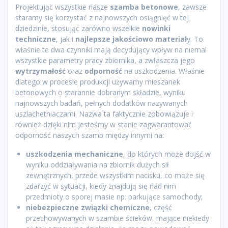
Projektując wszystkie nasze
szamba betonowe
, zawsze
staramy się korzystać z najnowszych osiągnięć w tej
dziedzinie, stosując zarówno wszelkie
nowinki
techniczne
, jak i
najlepsze jakościowo materiał
y. To
właśnie te dwa czynniki mają decydujący wpływ na niemal
wszystkie parametry pracy zbiornika, a zwłaszcza jego
wytrzymałość
oraz
odporność
na uszkodzenia. Właśnie
dlatego w procesie produkcji używamy mieszanek
betonowych o starannie dobranym składzie, wyniku
najnowszych badań, pełnych dodatków nazywanych
uszlachetniaczami. Nazwa ta faktycznie zobowiązuje i
również dzięki nim jesteśmy w stanie zagwarantować
odporność naszych szamb między innymi na:
uszkodzenia mechaniczne
, do których może dojść w
wyniku oddziaływania na zbiornik dużych sił
zewnętrznych, przede wszystkim nacisku, co może się
zdarzyć w sytuacji, kiedy znajdują się nad nim
przedmioty o sporej masie np. parkujące samochody;
niebezpieczne związki chemiczne
, część
przechowywanych w szambie ścieków, mające niekiedy