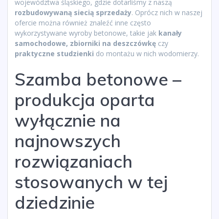
województwa śląskiego, gdzie dotarliśmy z naszą
rozbudowywaną siecią sprzedaży
. Oprócz nich w naszej
ofercie można również znaleźć inne często
wykorzystywane wyroby betonowe, takie jak
kanały
samochodowe, zbiorniki na deszczówkę
czy
praktyczne studzienki
do montażu w nich wodomierzy.
Szamba betonowe –
produkcja oparta
wyłącznie na
najnowszych
rozwiązaniach
stosowanych w tej
dziedzinie