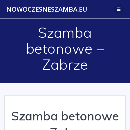
Przejdź
NOWOCZESNESZAMBA.EU
do
treści
Szamba
betonowe –
Zabrze
Szamba betonowe