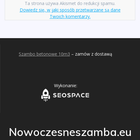
Ta strona używa Akismet do redukcji spamu.
Dowiedz się, w jaki sposób przetwarzane są dane
Twoich komentarzy.
Szambo betonowe 10m3
– zamów z dostawą
Wykonanie:
663310971
Nowoczesneszamba.eu