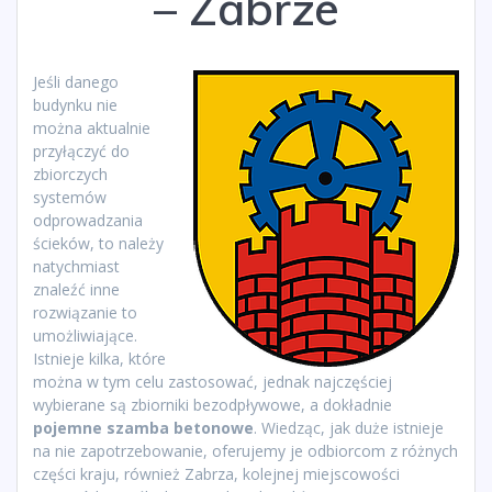
– Zabrze
Jeśli danego
budynku nie
można aktualnie
przyłączyć do
zbiorczych
systemów
odprowadzania
ścieków, to należy
natychmiast
znaleźć inne
rozwiązanie to
umożliwiające.
Istnieje kilka, które
można w tym celu zastosować, jednak najczęściej
wybierane są zbiorniki bezodpływowe, a dokładnie
pojemne szamba betonowe
. Wiedząc, jak duże istnieje
na nie zapotrzebowanie, oferujemy je odbiorcom z różnych
części kraju, również Zabrza, kolejnej miejscowości