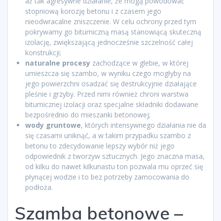
aż tak agresywne działanie, że mogą powodować
stopniową korozję betonu i z czasem jego
nieodwracalne zniszczenie. W celu ochrony przed tym
pokrywamy go bitumiczną masą stanowiącą skuteczną
izolację, zwiększającą jednocześnie szczelność całej
konstrukcji;
naturalne procesy
zachodzące w glebie, w której
umieszcza się szambo, w wyniku czego mogłyby na
jego powierzchni osadzać się destrukcyjnie działające
pleśnie i grzyby. Przed nimi również chroni warstwa
bitumicznej izolacji oraz specjalne składniki dodawane
bezpośrednio do mieszanki betonowej;
wody gruntowe
, których intensywnego działania nie da
się czasami uniknąć, a w takim przypadku szambo z
betonu to zdecydowanie lepszy wybór niż jego
odpowiednik z tworzyw sztucznych. Jego znaczna masa,
od kilku do nawet kilkunastu ton pozwala mu oprzeć się
płynącej wodzie i to bez potrzeby zamocowania do
podłoża.
Szamba betonowe –